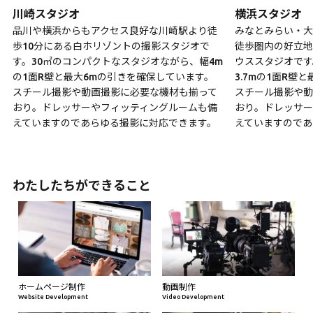
川崎スタジオ
横浜スタジオ
品川や横浜からもアクセス良好な川崎駅より徒
みなとみらい・大
歩10分にある白ホリゾントの撮影スタジオで
徒歩圏内の好立地
す。30㎡のコンパクトなスタジオながら、幅4m
ウススタジオです
の1面R壁と最大6mの引きを確保しています。
3.7mの1面R壁
スチール撮影や動画撮影に必要な機材も揃って
スチール撮影や動
おり。ドレッサーやフィッティングルームも備
おり。ドレッサー
えていますのであらゆる撮影に対応できます。
えていますのであ
わたしたちができること
ホームページ制作
動画制作
Website Development
Video Development