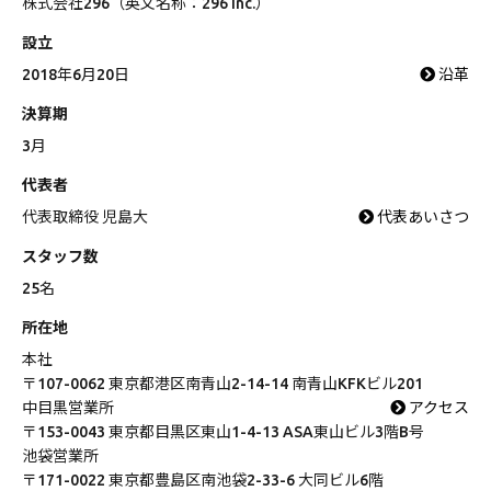
株式会社296（英文名称：296 Inc.）
設立
2018年6月20日
沿革
決算期
3月
代表者
代表取締役 児島大
代表あいさつ
スタッフ数
25名
所在地
本社
〒107-0062 東京都港区南青山2-14-14 南青山KFKビル201
中目黒営業所
アクセス
〒153-0043 東京都目黒区東山1-4-13 ASA東山ビル3階B号
池袋営業所
〒171-0022 東京都豊島区南池袋2-33-6 大同ビル6階