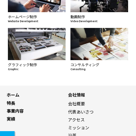
ホームページ制作
動画制作
Website Development
Video Development
グラフィック制作
コンサルティング
Graphic
Consulting
ホーム
会社情報
特長
会社概要
事業内容
代表あいさつ
実績
アクセス
ミッション
沿革