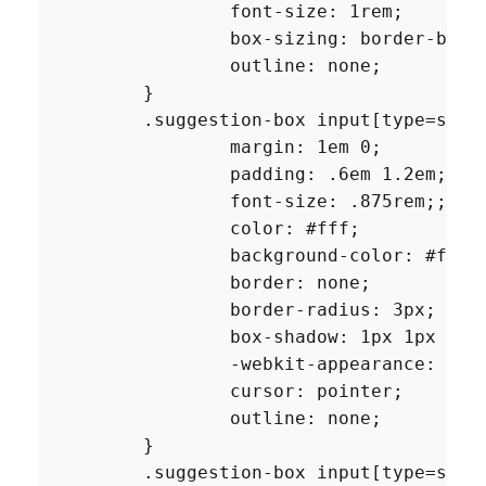
		font-size: 1rem;

		box-sizing: border-box;

		outline: none;

	}

	.suggestion-box input[type=submit] {

		margin: 1em 0;

		padding: .6em 1.2em;

		font-size: .875rem;;

		color: #fff;

		background-color: #ff5a5f;

		border: none;

		border-radius: 3px;

		box-shadow: 1px 1px 5px rgba(0,0,0,.2);

		-webkit-appearance: none;

		cursor: pointer;

		outline: none;

	}

	.suggestion-box input[type=submit]:hover {
