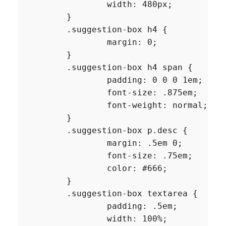
		width: 480px;

	}

	.suggestion-box h4 {

		margin: 0;

	}

	.suggestion-box h4 span {

		padding: 0 0 0 1em;

		font-size: .875em;

		font-weight: normal;

	}

	.suggestion-box p.desc {

		margin: .5em 0;

		font-size: .75em;

		color: #666;

	}

	.suggestion-box textarea {

		padding: .5em;

		width: 100%;
