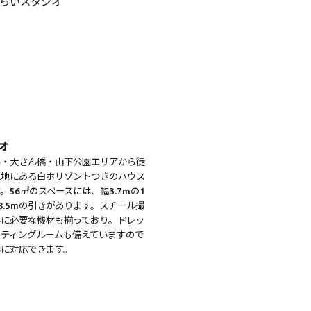
オ
い・大さん橋・山下公園エリアから徒
立地にある白ホリゾントつきのハウス
。56㎡のスペースには、幅3.7mの1
8.5mの引きがあります。スチール撮
影に必要な機材も揃っており。ドレッ
ティングルームも備えていますので
影に対応できます。