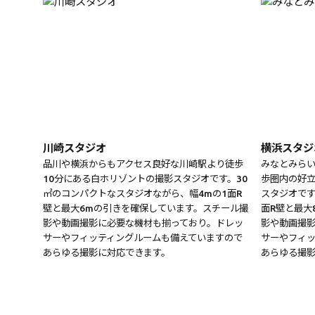
川崎スタジオ
横浜スタジ
品川や横浜からもアクセス良好な川崎駅より徒歩
みなとみら
10分にある白ホリゾントの撮影スタジオです。30
歩圏内の好
㎡のコンパクトなスタジオながら、幅4mの1面R
スタジオです
壁と最大6mの引きを確保しています。スチール撮
面R壁と最大
影や動画撮影に必要な機材も揃っており。ドレッ
影や動画撮
サーやフィッティングルームも備えていますので
サーやフィッ
あらゆる撮影に対応できます。
あらゆる撮