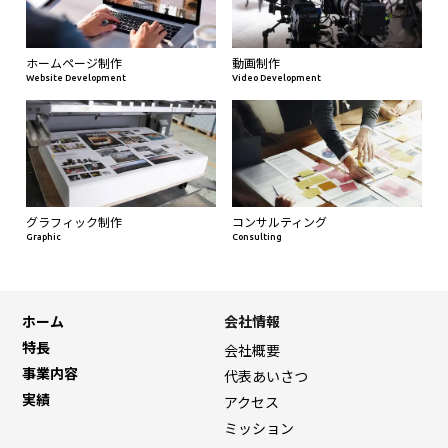
ホームページ制作
動画制作
Website Development
Video Development
グラフィック制作
コンサルティング
Graphic
Consulting
ホーム
会社情報
特長
会社概要
事業内容
代表あいさつ
実績
アクセス
ミッション