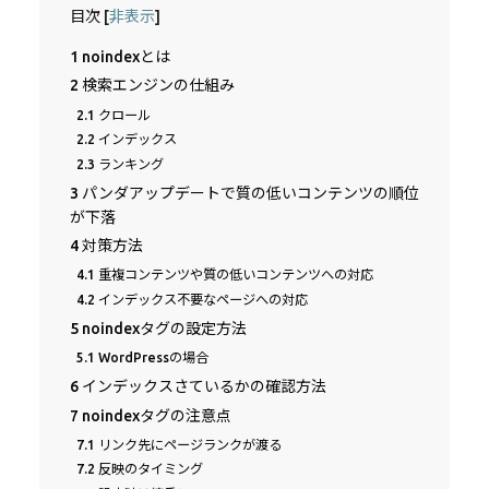
目次
[
非表示
]
1
noindexとは
2
検索エンジンの仕組み
2.1
クロール
2.2
インデックス
2.3
ランキング
3
パンダアップデートで質の低いコンテンツの順位
が下落
4
対策方法
4.1
重複コンテンツや質の低いコンテンツへの対応
4.2
インデックス不要なページへの対応
5
noindexタグの設定方法
5.1
WordPressの場合
6
インデックスさているかの確認方法
7
noindexタグの注意点
7.1
リンク先にページランクが渡る
7.2
反映のタイミング