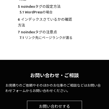
5
noindexタグの設定方法
5.1
WordPressの場合
6
インデックスさているかの確認
方法
7
noindexタグの注意点
7.1
リンク先にページランクが渡る
7.2
反映のタイミング
7.3
設定時は慎重に
7.4
長い期間、noindexタグが設定
されているページについて
8
まとめ
お問い合わせ・ご相談
お見積りのご依頼やそのほかのお仕事のご相談などはお問い合
わせフォームからお問い合わせください。
お問い合わせする