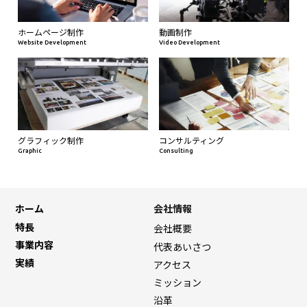
ホームページ制作
動画制作
Website Development
Video Development
グラフィック制作
コンサルティング
Graphic
Consulting
ホーム
会社情報
特長
会社概要
事業内容
代表あいさつ
実績
アクセス
ミッション
沿革