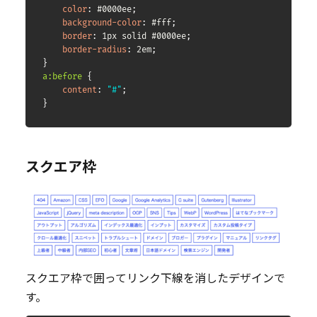
color
:
 #0000ee
;
background-color
:
 #fff
;
border
:
 1px solid #0000ee
;
border-radius
:
 2em
;
}
a:before
{
content
:
"#"
;
}
スクエア枠
スクエア枠で囲ってリンク下線を消したデザインで
す。