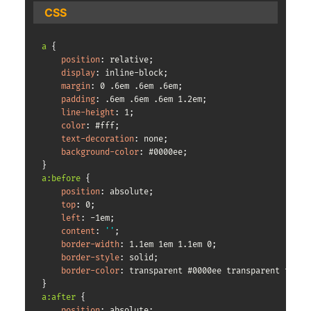
CSS
a
{
position
:
 relative
;
display
:
 inline-block
;
margin
:
 0 .6em .6em .6em
;
padding
:
 .6em .6em .6em 1.2em
;
line-height
:
 1
;
color
:
 #fff
;
text-decoration
:
 none
;
background-color
:
 #0000ee
;
}
a:before
{
position
:
 absolute
;
top
:
 0
;
left
:
 -1em
;
content
:
''
;
border-width
:
 1.1em 1em 1.1em 0
;
border-style
:
 solid
;
border-color
:
 transparent #0000ee transparent trans
}
a:after
{
position
:
 absolute
;