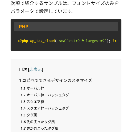
次項で紹介するサンプルは、フォントサイズのみを
パラメータで設定しています。
PHP
<?php
wp_tag_cloud
(
'smallest=9 & largest=9'
)
;
?>
目次
[
非表示
]
1
コピペでできるデザインカスタマイズ
1.1
オーバル枠
1.2
オーバル枠＋ハッシュタグ
1.3
スクエア枠
1.4
スクエア枠＋ハッシュタグ
1.5
タグ風
1.6
先の尖ったタグ風
1.7
先が丸まったタグ風