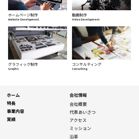
ホームページ制作
動画制作
Website Development
Video Development
グラフィック制作
コンサルティング
Graphic
Consulting
ホーム
会社情報
特長
会社概要
事業内容
代表あいさつ
実績
アクセス
ミッション
沿革