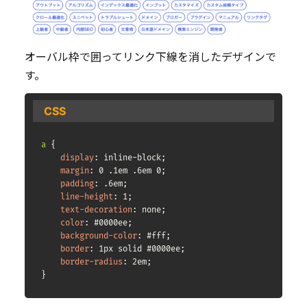
オーバル枠で囲ってリンク下線を消したデザインで
す。
CSS
a
{
display
:
 inline-block
;
margin
:
 0 .1em .6em 0
;
padding
:
 .6em
;
line-height
:
 1
;
text-decoration
:
 none
;
color
:
 #0000ee
;
background-color
:
 #fff
;
border
:
 1px solid #0000ee
;
border-radius
:
 2em
;
}