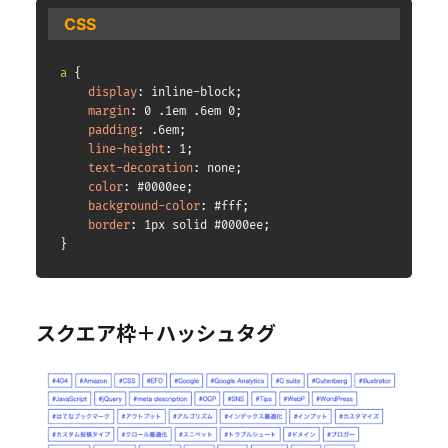
CSS
a
{
display
:
 inline-block
;
margin
:
 0 .1em .6em 0
;
padding
:
 .6em
;
line-height
:
 1
;
text-decoration
:
 none
;
color
:
 #0000ee
;
background-color
:
 #fff
;
border
:
 1px solid #0000ee
;
}
スクエア枠＋ハッシュタグ