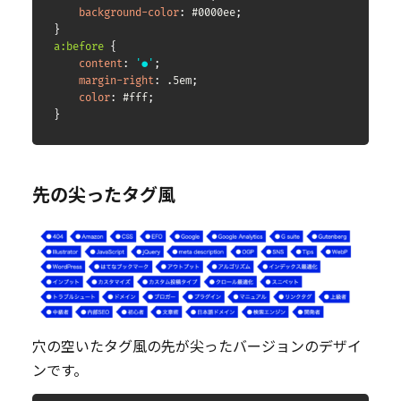
background-color
:
 #0000ee
;
}
a:before
{
content
:
'●'
;
margin-right
:
 .5em
;
color
:
 #fff
;
}
先の尖ったタグ風
穴の空いたタグ風の先が尖ったバージョンのデザイ
ンです。