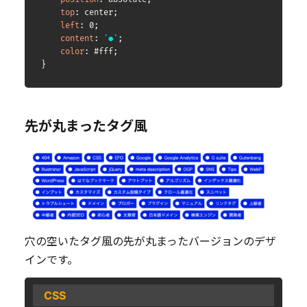
top
:
 center
;
left
:
 0
;
content
:
'●'
;
color
:
 #fff
;
}
先が丸まったタグ風
穴の空いたタグ風の先が丸まったバージョンのデザ
インです。
CSS