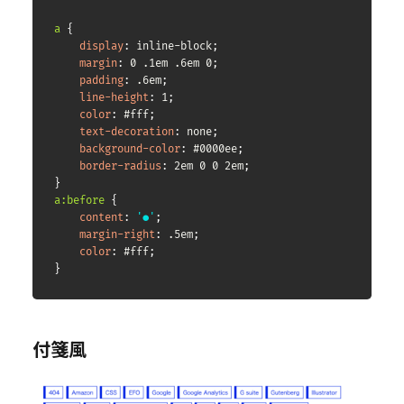
a
{
display
:
 inline-block
;
margin
:
 0 .1em .6em 0
;
padding
:
 .6em
;
line-height
:
 1
;
color
:
 #fff
;
text-decoration
:
 none
;
background-color
:
 #0000ee
;
border-radius
:
 2em 0 0 2em
;
}
a:before
{
content
:
'●'
;
margin-right
:
 .5em
;
color
:
 #fff
;
}
付箋風