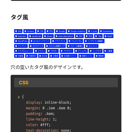
タグ風
穴の空いたタグ風のデザインです。
CSS
a
{
display
:
 inline-block
;
margin
:
 0 .1em .6em 0
;
padding
:
 .6em
;
line-height
:
 1
;
color
:
 #fff
;
text-decoration
:
 none
;