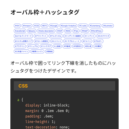
オーバル枠＋ハッシュタグ
オーバル枠で囲ってリンク下線を消したものにハッ
シュタグをつけたデザインです。
CSS
a
{
display
:
 inline-block
;
margin
:
 0 .1em .6em 0
;
padding
:
 .6em
;
line-height
:
 1
;
text-decoration
:
 none
;