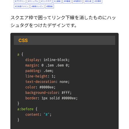
スクエア枠で囲ってリンク下線を消したものにハッ
シュタグをつけたデザインです。
CSS
a
{
display
:
 inline-block
;
margin
:
 0 .1em .6em 0
;
padding
:
 .6em
;
line-height
:
 1
;
text-decoration
:
 none
;
color
:
 #0000ee
;
background-color
:
 #fff
;
border
:
 1px solid #0000ee
;
}
a:before
{
content
:
"#"
;
}