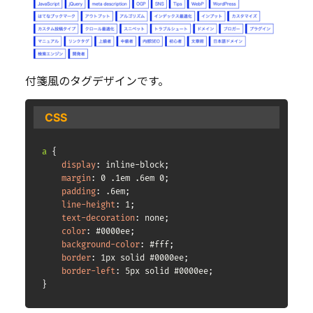
付箋風のタグデザインです。
CSS
a
{
display
:
 inline-block
;
margin
:
 0 .1em .6em 0
;
padding
:
 .6em
;
line-height
:
 1
;
text-decoration
:
 none
;
color
:
 #0000ee
;
background-color
:
 #fff
;
border
:
 1px solid #0000ee
;
border-left
:
 5px solid #0000ee
;
}