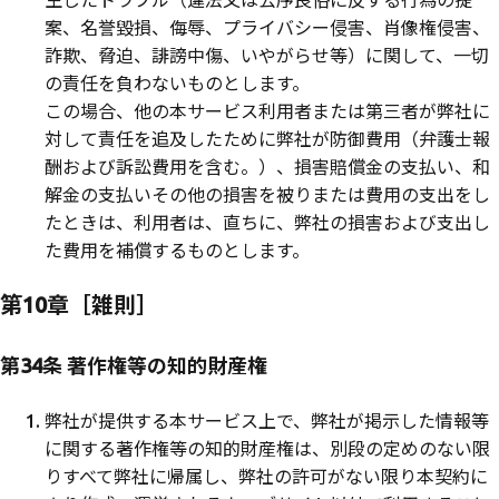
案、名誉毀損、侮辱、プライバシー侵害、肖像権侵害、
詐欺、脅迫、誹謗中傷、いやがらせ等）に関して、一切
の責任を負わないものとします。
この場合、他の本サービス利用者または第三者が弊社に
対して責任を追及したために弊社が防御費用（弁護士報
酬および訴訟費用を含む。）、損害賠償金の支払い、和
解金の支払いその他の損害を被りまたは費用の支出をし
たときは、利用者は、直ちに、弊社の損害および支出し
た費用を補償するものとします。
第10章［雑則］
第34条 著作権等の知的財産権
弊社が提供する本サービス上で、弊社が掲示した情報等
に関する著作権等の知的財産権は、別段の定めのない限
りすべて弊社に帰属し、弊社の許可がない限り本契約に