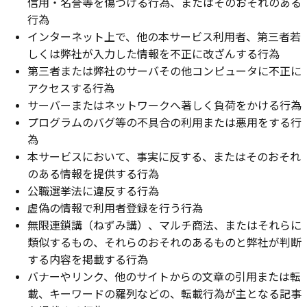
信用・名誉等を傷つける行為、またはそのおそれのある
行為
インターネット上で、他の本サービス利用者、第三者若
しくは弊社が入力した情報を不正に改ざんする行為
第三者または弊社のサーバその他コンピュータに不正に
アクセスする行為
サーバーまたはネットワークへ著しく負荷をかける行為
プログラムのバグ等の不具合の利用または悪用をする行
為
本サービスにおいて、事実に反する、またはそのおそれ
のある情報を提供する行為
公職選挙法に違反する行為
虚偽の情報で利用者登録を行う行為
無限連鎖講（ねずみ講）、マルチ商法、またはそれらに
類似するもの、それらのおそれのあるものと弊社が判断
する内容を掲載する行為
バナーやリンク、他のサイトからの文章の引用または転
載、キーワードの羅列などの、転載行為が主となる記事