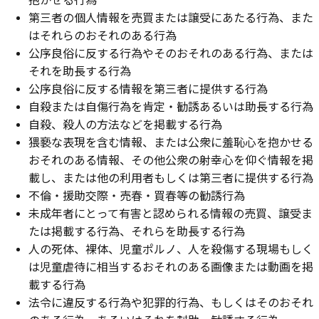
第三者の個人情報を売買または譲受にあたる行為、また
はそれらのおそれのある行為
公序良俗に反する行為やそのおそれのある行為、または
それを助長する行為
公序良俗に反する情報を第三者に提供する行為
自殺または自傷行為を肯定・勧誘あるいは助長する行為
自殺、殺人の方法などを掲載する行為
猥褻な表現を含む情報、または公衆に羞恥心を抱かせる
おそれのある情報、その他公衆の射幸心を仰ぐ情報を掲
載し、または他の利用者もしくは第三者に提供する行為
不倫・援助交際・売春・買春等の勧誘行為
未成年者にとって有害と認められる情報の売買、譲受ま
たは掲載する行為、それらを助長する行為
人の死体、裸体、児童ポルノ、人を殺傷する現場もしく
は児童虐待に相当するおそれのある画像または動画を掲
載する行為
法令に違反する行為や犯罪的行為、もしくはそのおそれ